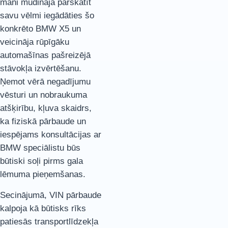
mani mudināja pārskatīt
savu vēlmi iegādāties šo
konkrēto BMW X5 un
veicināja rūpīgāku
automašīnas pašreizējā
stāvokļa izvērtēšanu.
Ņemot vērā negadījumu
vēsturi un nobraukuma
atšķirību, kļuva skaidrs,
ka fiziskā pārbaude un
iespējams konsultācijas ar
BMW speciālistu būs
būtiski soļi pirms gala
lēmuma pieņemšanas.
Secinājumā, VIN pārbaude
kalpoja kā būtisks rīks
patiesās transportlīdzekļa