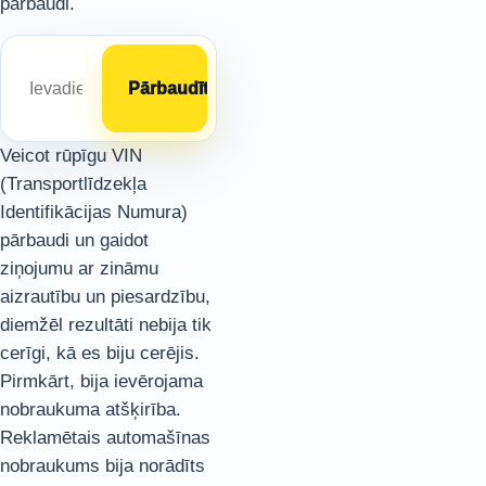
pārbaudi.
Veicot rūpīgu VIN
(Transportlīdzekļa
Identifikācijas Numura)
pārbaudi un gaidot
ziņojumu ar zināmu
aizrautību un piesardzību,
diemžēl rezultāti nebija tik
cerīgi, kā es biju cerējis.
Pirmkārt, bija ievērojama
nobraukuma atšķirība.
Reklamētais automašīnas
nobraukums bija norādīts