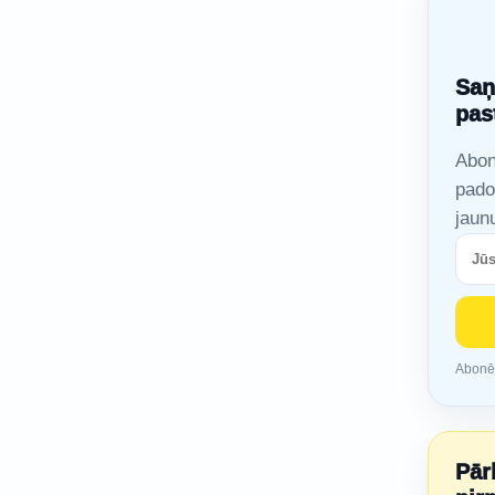
Saņ
pas
Abon
pado
jaun
Abonējo
Pār