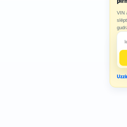
pir
VIN a
slēp
gudr
Uzzin