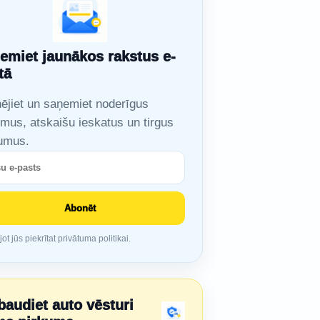
emiet jaunākos rakstus e-
tā
ējiet un saņemiet noderīgus
mus, atskaišu ieskatus un tirgus
umus.
Abonēt
t jūs piekrītat privātuma politikai.
baudiet auto vēsturi