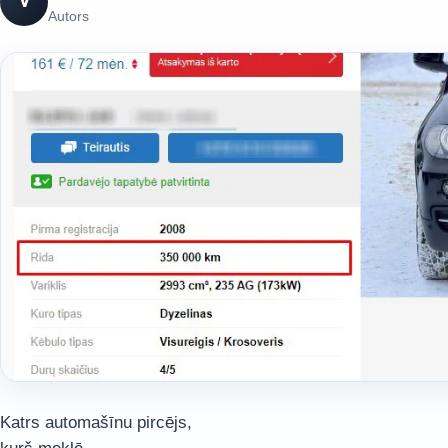
V
Autors
Katrs automašīnu pircējs,