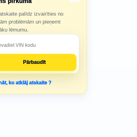
ms pirkuma
tskaite palīdz izvairīties no
tām problēmām un pieņemt
āku lēmumu.
āt, ko atklāj atskaite ?