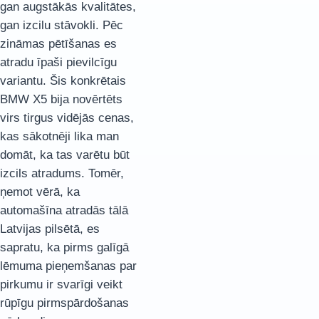
gan augstākās kvalitātes,
gan izcilu stāvokli. Pēc
zināmas pētīšanas es
atradu īpaši pievilcīgu
variantu. Šis konkrētais
BMW X5 bija novērtēts
virs tirgus vidējās cenas,
kas sākotnēji lika man
domāt, ka tas varētu būt
izcils atradums. Tomēr,
ņemot vērā, ka
automašīna atradās tālā
Latvijas pilsētā, es
sapratu, ka pirms galīgā
lēmuma pieņemšanas par
pirkumu ir svarīgi veikt
rūpīgu pirmspārdošanas