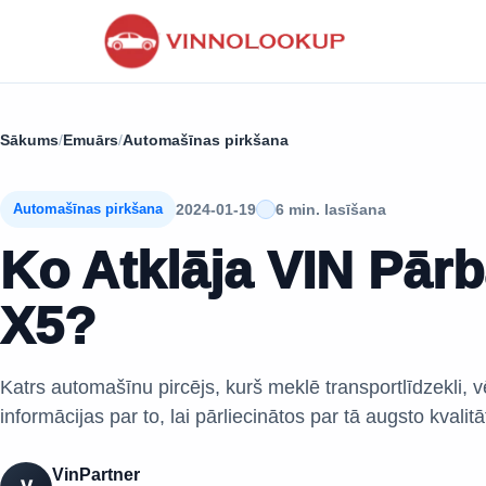
Sākums
/
Emuārs
/
Automašīnas pirkšana
2024-01-19
6 min. lasīšana
Automašīnas pirkšana
Ko Atklāja VIN Pā
X5?
Katrs automašīnu pircējs, kurš meklē transportlīdzekli, v
informācijas par to, lai pārliecinātos par tā augsto kvalitā
VinPartner