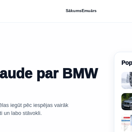
Sākums
Emuārs
Pop
rbaude par BMW
ēlas iegūt pēc iespējas vairāk
ti un labo stāvokli.