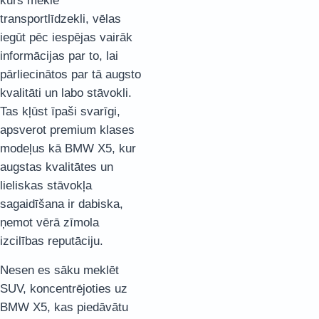
kurš meklē
transportlīdzekli, vēlas
iegūt pēc iespējas vairāk
informācijas par to, lai
pārliecinātos par tā augsto
kvalitāti un labo stāvokli.
Tas kļūst īpaši svarīgi,
apsverot premium klases
modeļus kā BMW X5, kur
augstas kvalitātes un
lieliskas stāvokļa
sagaidīšana ir dabiska,
ņemot vērā zīmola
izcilības reputāciju.
Nesen es sāku meklēt
SUV, koncentrējoties uz
BMW X5, kas piedāvātu