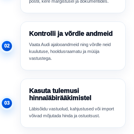
postil, kere märgistusel ja dokumentides.
Kontrolli ja võrdle andmeid
Vaata Audi ajalooandmeid ning võrdle neid
02
kuulutuse, hooldusraamatu ja müüja
vastustega.
Kasuta tulemusi
hinnaläbirääkimistel
03
Läbisõidu vastuolud, kahjustused või import
võivad mõjutada hinda ja ostuotsust.