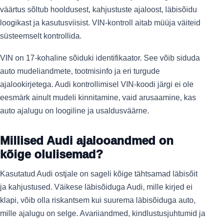
väärtus sõltub hooldusest, kahjustuste ajaloost, läbisõidu
loogikast ja kasutusviisist. VIN-kontroll aitab müüja väiteid
süsteemselt kontrollida.
VIN on 17-kohaline sõiduki identifikaator. See võib siduda
auto mudeliandmete, tootmisinfo ja eri turgude
ajalookirjetega. Audi kontrollimisel VIN-koodi järgi ei ole
eesmärk ainult mudeli kinnitamine, vaid arusaamine, kas
auto ajalugu on loogiline ja usaldusväärne.
Millised Audi ajalooandmed on
kõige olulisemad?
Kasutatud Audi ostjale on sageli kõige tähtsamad läbisõit
ja kahjustused. Väikese läbisõiduga Audi, mille kirjed ei
klapi, võib olla riskantsem kui suurema läbisõiduga auto,
mille ajalugu on selge. Avariiandmed, kindlustusjuhtumid ja