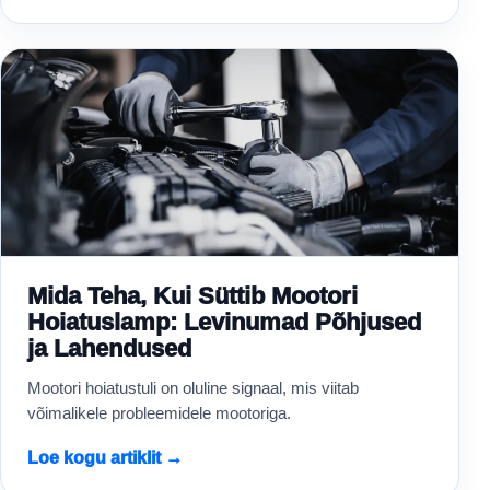
Mida Teha, Kui Süttib Mootori
Hoiatuslamp: Levinumad Põhjused
ja Lahendused
Mootori hoiatustuli on oluline signaal, mis viitab
võimalikele probleemidele mootoriga.
Loe kogu artiklit →