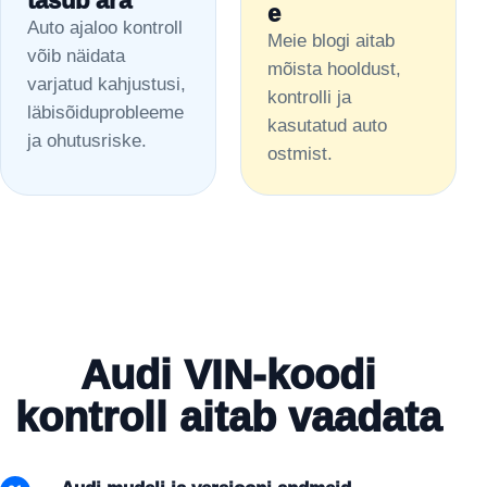
tasub ära
e
Auto ajaloo kontroll
Meie blogi aitab
võib näidata
mõista hooldust,
varjatud kahjustusi,
kontrolli ja
läbisõiduprobleeme
kasutatud auto
ja ohutusriske.
ostmist.
Audi VIN-koodi
kontroll aitab vaadata