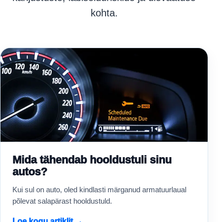
kohta.
Mida tähendab hooldustuli sinu
autos?
Kui sul on auto, oled kindlasti märganud armatuurlaual
põlevat salapärast hooldustuld.
Loe kogu artiklit →