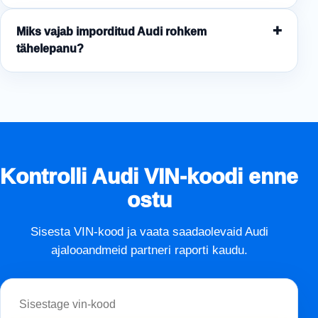
Miks vajab imporditud Audi rohkem
tähelepanu?
Kontrolli Audi VIN-koodi enne
ostu
Sisesta VIN-kood ja vaata saadaolevaid Audi
ajalooandmeid partneri raporti kaudu.