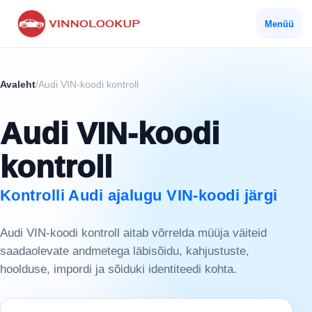
Menüü
Avaleht
/
Audi VIN-koodi kontroll
Audi VIN-koodi
kontroll
Kontrolli Audi ajalugu VIN-koodi järgi
Audi VIN-koodi kontroll aitab võrrelda müüja väiteid
saadaolevate andmetega läbisõidu, kahjustuste,
hoolduse, impordi ja sõiduki identiteedi kohta.