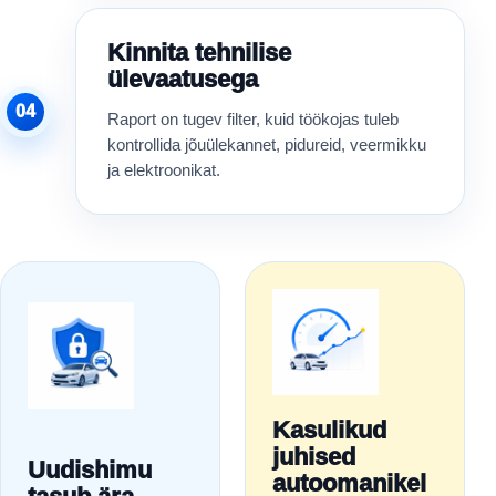
Kinnita tehnilise
ülevaatusega
04
Raport on tugev filter, kuid töökojas tuleb
kontrollida jõuülekannet, pidureid, veermikku
ja elektroonikat.
Kasulikud
juhised
Uudishimu
autoomanikel