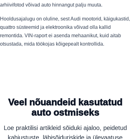
arhiivifotod võivad auto hinnangut palju muuta.
Hooldusajalugu on oluline, sest Audi mootorid, käigukastid,
quattro süsteemid ja elektroonika võivad olla kallid
remontida. VIN-raport ei asenda mehaanikut, kuid aitab
otsustada, mida töökojas kõigepealt kontrollida.
Veel nõuandeid kasutatud
auto ostmiseks
Loe praktilisi artikleid sõiduki ajaloo, peidetud
kahjustuste, läbisõiduriskide ja ülevaatuse