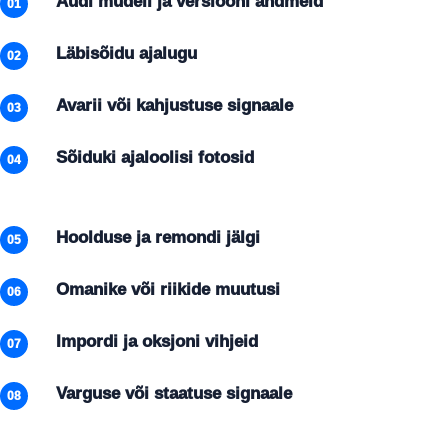
Audi mudeli ja versiooni andmeid
01
Läbisõidu ajalugu
02
Avarii või kahjustuse signaale
03
Sõiduki ajaloolisi fotosid
04
Hoolduse ja remondi jälgi
05
Omanike või riikide muutusi
06
Impordi ja oksjoni vihjeid
07
Varguse või staatuse signaale
08